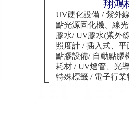
翔鴻
UV硬化設備 / 紫外
點光源固化機、線光
膠水/ UV膠水(紫
照度計 / 插入式、
點膠設備/ 自動點
耗材 / UV燈管、
特殊標籤 / 電子
03
04
04b
05
06
08a
11
11c
12
13
14a
14b
14c
22a
22
b
22c
22d
22e
22f